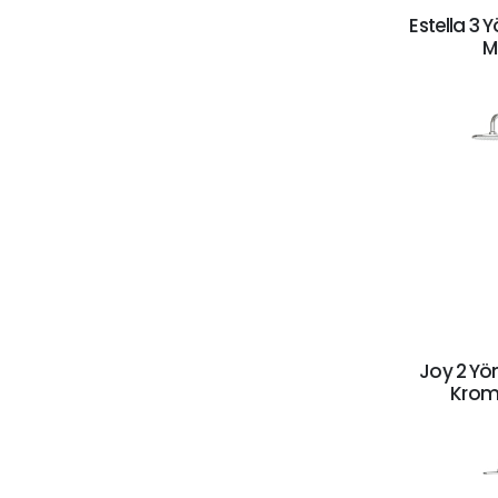
Estella 3 
M
Joy 2 Yö
Krom 