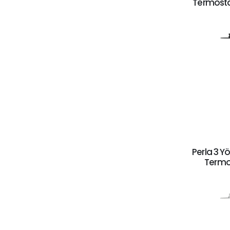
Termosta
Perla 3 Y
Termo