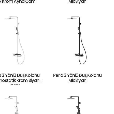
x Krom Ayna Cam
Mix Siyah
a 3 Yönlü Duş Kolonu
Perla 3 Yönlü Duş Kolonu
mostatik Krom Siyah
Mix Siyah
Cam