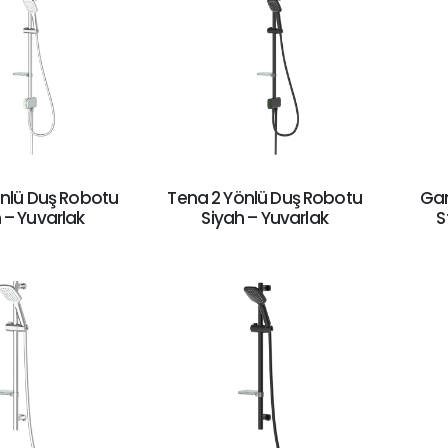
nlü Duş Robotu
Tena 2 Yönlü Duş Robotu
Gan
– Yuvarlak
Siyah – Yuvarlak
S