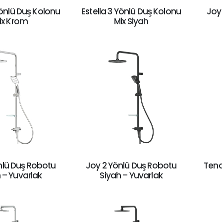
Yönlü Duş Kolonu
Estella 3 Yönlü Duş Kolonu
Joy
ix Krom
Mix Siyah
nlü Duş Robotu
Joy 2 Yönlü Duş Robotu
Tena
– Yuvarlak
Siyah – Yuvarlak