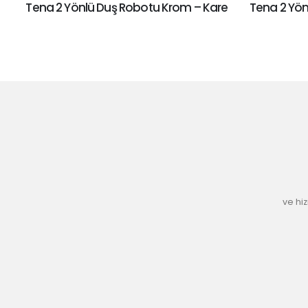
Tena 2 Yönlü Duş Robotu Krom – Kare
Tena 2 Yön
Teska
ve hi