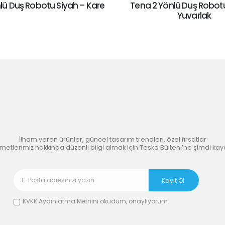
lü Duş Robotu Siyah – Kare
Tena 2 Yönlü Duş Robot
Yuvarlak
’nın
İlham Veren
Dünyasına 
İlham veren ürünler, güncel tasarım trendleri, özel fırsatlar
zmetlerimiz hakkında düzenli bilgi almak için Teska Bülteni’ne şimdi kay
KVKK Aydınlatma Metnini
okudum, onaylıyorum.