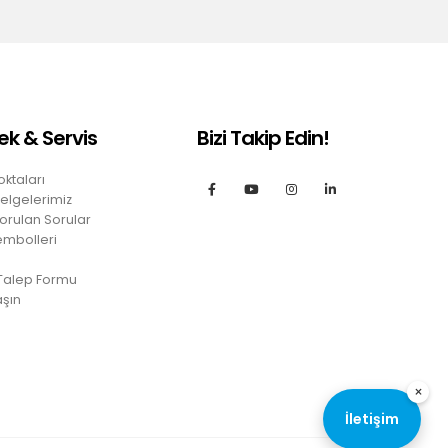
ek & Servis
Bizi Takip Edin!
oktaları
Belgelerimiz
orulan Sorular
embolleri
 Talep Formu
aşın
×
İletişim