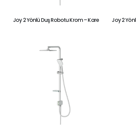
Joy 2 Yönlü Duş Robotu Krom – Kare
Joy 2 Yön