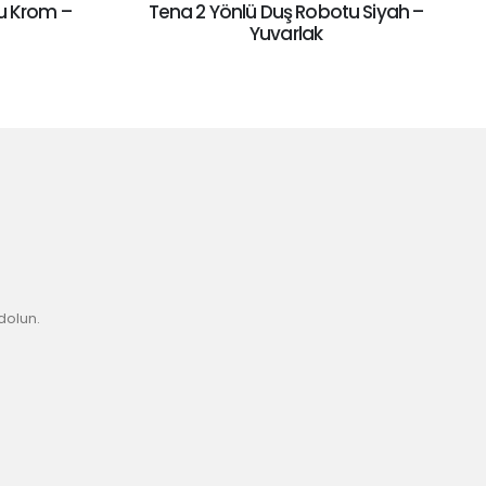
u Krom –
Tena 2 Yönlü Duş Robotu Siyah –
Yuvarlak
Katılın
dolun.