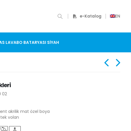
EN
e-Katalog
AS LAVABO BATARYASI SIYAH
kleri
0 02
nt akrilik mat özel boya
 tek volan