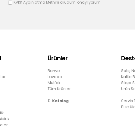
KVKK Aydınlatma Metnini
okudum, onaylıyorum.
l
Ürünler
Dest
Banyo
Satış N
ları
Lavabo
Kalite 
Mutfak
Sıkça S
Tüm Ürünler
Ürün S
E-Katalog
Servis
Bize Ul
lik
luluk
eler