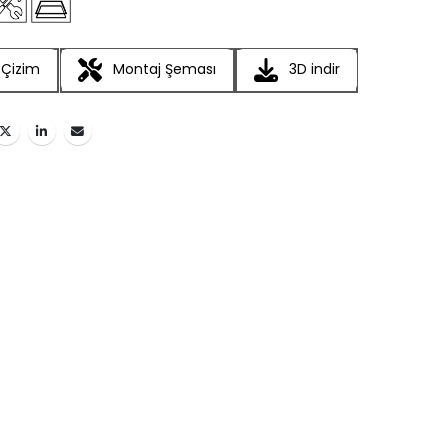
 Çizim
Montaj Şeması
3D indir