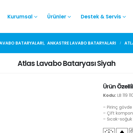
Kurumsal
Ürünler
Destek & Servis
AVABO BATARYALARI
,
ANKASTRE LAVABO BATARYALARI
ATL
Atlas Lavabo Bataryası Siyah
Ürün
Özelli
Kodu:
LB 119 11
– Pirinç gövde
– Çift kompone
– Sıcak-soğuk