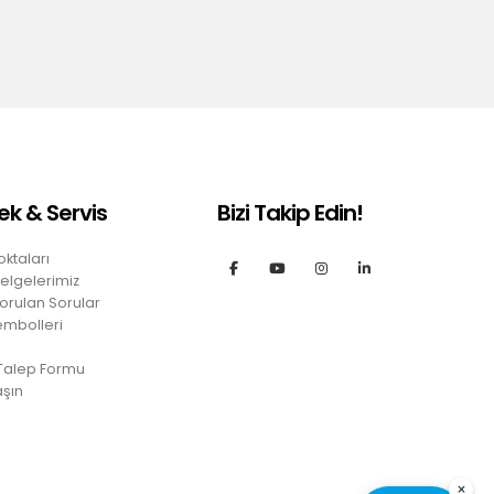
ek & Servis
Bizi Takip Edin!
oktaları
Belgelerimiz
orulan Sorular
embolleri
 Talep Formu
aşın
×