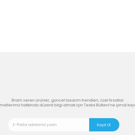
’nın
İlham Veren
Dünyasına 
İlham veren ürünler, güncel tasarım trendleri, özel fırsatlar
zmetlerimiz hakkında düzenli bilgi almak için Teska Bülteni’ne şimdi kay