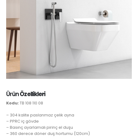
Ürün
Özellikleri
Kodu:
TB 108 110 08
– 304 kalite paslanmaz çelik ayna
– PPRC iç gövde
– Basınç ayarlamalı pirinç el duşu
– 360 derece döner duş hortumu (120cm)