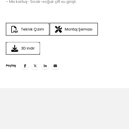
– Mix kartuş- Sıcak-soğuk çift su girişli
Teknik Çizim
Montaj Şeması
3D indir
Paylaş
Teska’nın
İlham Veren