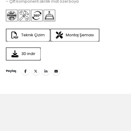
– Çift komponent akrilik mat özel boya
Teknik Çizim
Montaj Şeması
3D indir
Paylaş
Teska’nın
İlham Veren