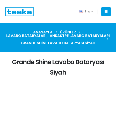
Eng
ANASAYFA
ÜRÜNLER
LAVABO BATARYALARI
,
ANKASTRE LAVABO BATARYALARI
GRANDE SHINE LAVABO BATARYASI SIYAH
Grande Shine Lavabo Bataryası
Siyah