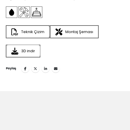
Teknik Çizim
Montaj Şeması
3D indir
Paylaş
Teska’nın
İlham Veren