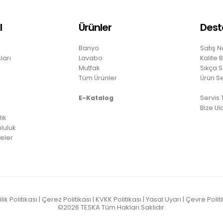
l
Ürünler
Dest
Banyo
Satış N
ları
Lavabo
Kalite 
Mutfak
Sıkça S
Tüm Ürünler
Ürün S
E-Katalog
Servis
Bize Ul
lik
luluk
eler
ilik Politikası
|
Çerez Politikası
|
KVKK Politikası
|
Yasal Uyarı
|
Çevre Politi
©2026
TESKA
Tüm Hakları Saklıdır.