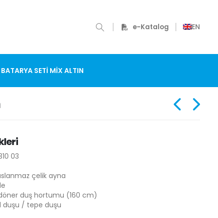
EN
e-Katalog
 BATARYA SETI MIX ALTIN
n
kleri
310 03
aslanmaz çelik ayna
de
döner duş hortumu (160 cm)
ı el duşu / tepe duşu