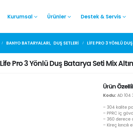
Kurumsal
Ürünler
Destek & Servis
BANYO BATARYALARI
,
DUŞ SETLERI
LIFE PRO 3 YÖNLÜ DUŞ
Life Pro 3 Yönlü Duş Batarya Seti Mix Altı
Ürün
Özelli
Kodu:
AD 104 
– 304 kalite p
– PPRC iç göv
– 360 derece 
– Kireç kırıcıl