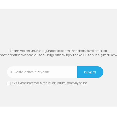
’nın
İlham Veren
Dünyasına 
İlham veren ürünler, güncel tasarım trendleri, özel fırsatlar
zmetlerimiz hakkında düzenli bilgi almak için Teska Bülteni’ne şimdi kay
KVKK Aydınlatma Metnini
okudum, onaylıyorum.