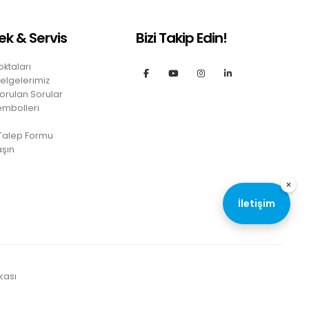
ek & Servis
Bizi Takip Edin!
oktaları
Belgelerimiz
orulan Sorular
embolleri
 Talep Formu
aşın
×
İletişim
kası