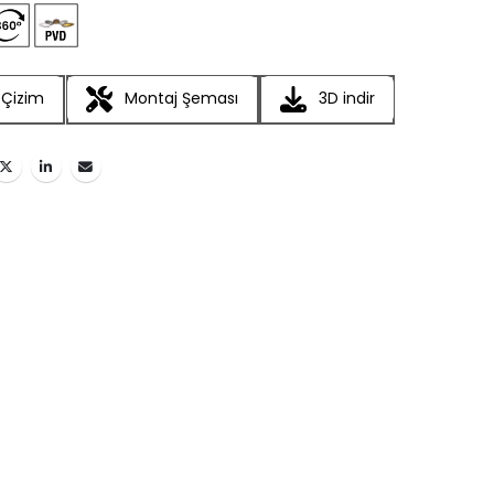
 Çizim
Montaj Şeması
3D indir