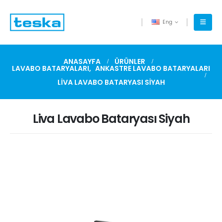
Eng
ANASAYFA
ÜRÜNLER
LAVABO BATARYALARI
,
ANKASTRE LAVABO BATARYALARI
LIVA LAVABO BATARYASI SIYAH
Liva Lavabo Bataryası Siyah