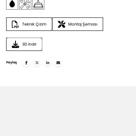
Teknik Çizim
Montaj Şeması
3D indir
Paylaş
Teska’nın
İlham Veren
Dünyasına Katılın