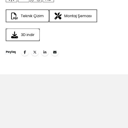
Teknik Çizim
Montaj Şeması
3D indir
Paylaş
Teska’nın
İlham Veren
Dünyasına Katılın