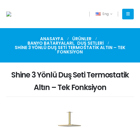
Eng
ANASAYFA
ÜRÜNLER
BANYO BATARYALARI
,
DUŞ SETLERI
SHINE 3 YÖNLÜ DUŞ SETI TERMOSTATIK ALTIN – TEK
FONKSIYON
Shine 3 Yönlü Duş Seti Termostatik
Altın – Tek Fonksiyon