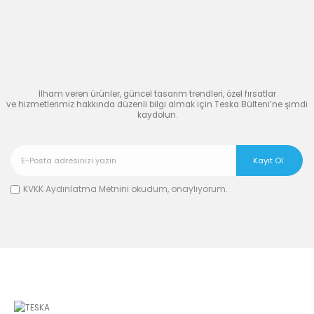
Teska’nın
İlham Veren
Dünyasına Katılın
İlham veren ürünler, güncel tasarım trendleri, özel fırsatlar
ve hizmetlerimiz hakkında düzenli bilgi almak için Teska Bülteni’ne şimdi
kaydolun.
KVKK Aydınlatma Metnini
okudum, onaylıyorum.